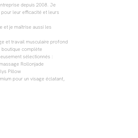
entreprise depuis 2008. Je
our leur efficacité et leurs
e et je maîtrise aussi les
e et travail musculaire profond
ace boutique complète
neusement sélectionnés :
e massage Rollonjade
ilys Pillow
mium pour un visage éclatant,