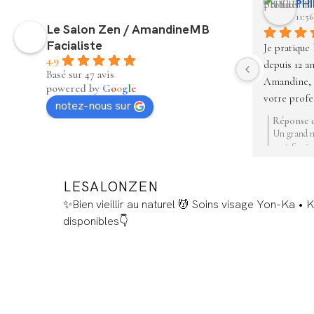
PHI
11:56
Le Salon Zen / AmandineMB
Facialiste
Je pratique 
4.9
depuis 12 an
Basé sur 47 avis
Amandine,  j
powered by
G
o
o
g
l
e
votre profe
notez-nous sur
multiples f
Réponse d
La tenue de
Un grand m
satisfactio
Merci et b
Avec toute
Danielle P
LESALONZEN
Blanche de 
✨Bien vieillir au naturel
💆 Soins visage Yon-Ka • K
disponibles👇