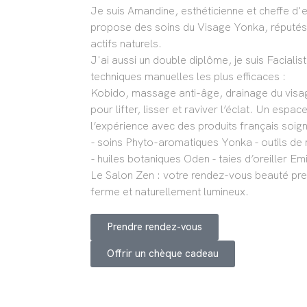
Je suis Amandine, esthéticienne et cheffe d'
propose des soins du Visage Yonka, réputés p
actifs naturels.
J'ai aussi un double diplôme, je suis Facialist
techniques manuelles les plus efficaces :
Kobido, massage anti-âge, drainage du visag
pour lifter, lisser et raviver l’éclat. Un esp
l’expérience avec des produits français soig
- soins Phyto-aromatiques Yonka - outils d
- huiles botaniques Oden - taies d’oreiller Em
Le Salon Zen : votre rendez-vous beauté pre
ferme et naturellement lumineux.
Prendre rendez-vous
Offrir un chèque cadeau