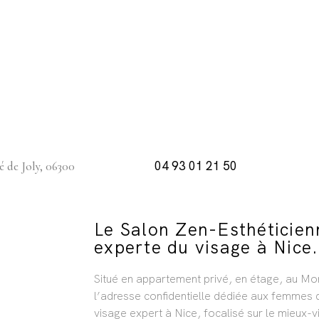
04 93 01 21 50
 de Joly, 06300
Le Salon Zen-Esthéticien
experte du visage à Nice.
Situé en appartement privé, en étage, au Mo
l’adresse confidentielle dédiée aux femmes q
visage expert à Nice, focalisé sur le mieux-vie