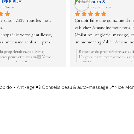
LIPPE PUY
Laura S
 01 Nov 25
07:57 25 Oct 25
le salon  ZEN  tous les mois 
Ça doit faire une quinzaine d'ann
s.
vais chez Amandine pour tous le
'apprécie votre gentillesse, 
(épilation, onglerie, massage) et j
ssionnalisme renforcé par de 
un moment agréable. Amandine 
ormations.
vraie pro. Je recommande chau
u propriétaire
Réponse du propriétaire
14:30 01 Nov 25
14:29 01 
 votre institut est exemplaire.
erci pour votre avis 🙏🏻 Votre
Un grand merci pour votre avis et 
n est ma plus belle récompense.
🙏🏻 Votre satisfaction est ma plu
ravo
récompense.
 mon amitié
UY
Castille Nice
obido • Anti-âge
📲 Conseils peau & auto-massage
📍Nice Mon