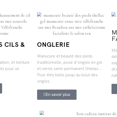
M
F
 CILS &
ONGLERIE
Ma
Manucure et beauté des pieds
dé
ation, et teinture
traditionnelle, pose d'ongles en gel
exp
ils pour un
et vernis semi-permanent Shellac...
dra
Pour être belle jusqu'au bout des
na
ongles.
En savoir plus