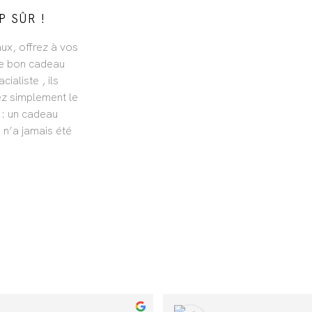
P SÛR !
ux, offrez à vos
re bon cadeau
ialiste , ils
ez simplement le
 : un cadeau
re n’a jamais été